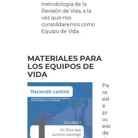
metodología de la
Revisión de Vida, a la
vez que nos
consolidaremos como
Equipo de Vida.
MATERIALES PARA
LOS EQUIPOS DE
VIDA
Pa
ra
est
e
pr
oc
eso
de