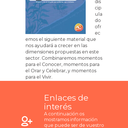
dis
cip
ula
do
ofr
ec
emos el siguiente material que
nos ayudará a crecer en las
dimensiones propuestas en este
sector. Combinaremos momentos
para el Conocer, momentos para
el Orar y Celebrar, y momentos
para el Vivir.
Enlaces de
interés
A continuación os
mostramos información
que puede ser de vuestro