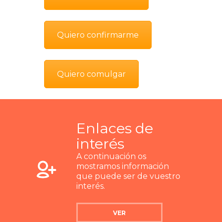
Quiero confirmarme
Quiero comulgar
Enlaces de
interés
A continuación os
mostramos información
que puede ser de vuestro
interés.
VER