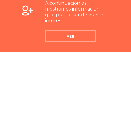
A continuación os
mostramos información
que puede ser de vuestro
interés.
VER