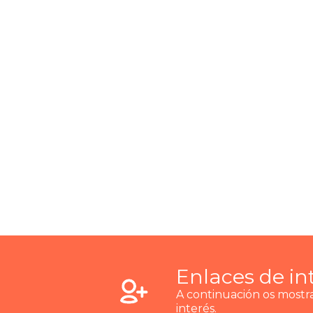
Enlaces de in
A continuación os most
interés.