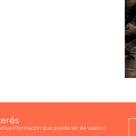
terés
ramos información que puede ser de vuestro