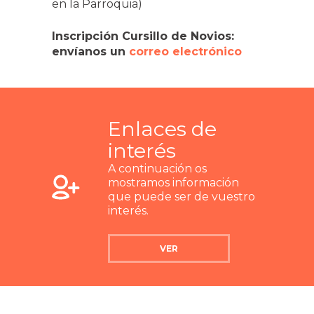
en la Parroquia)
Inscripción Cursillo de Novios:
envíanos un
correo electrónico
Enlaces de
interés
A continuación os
mostramos información
que puede ser de vuestro
interés.
VER