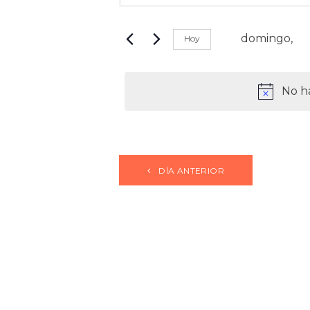
EN
t
V
r
DOMINGO,
E
o
domingo,
Hoy
d
G
S
u
e
A
c
l
No ha
e
C
e
l
c
I
a
c
p
Ó
i
a
o
N
l
DÍA ANTERIOR
n
a
D
a
b
l
E
r
a
a
B
f
c
e
Ú
l
c
a
S
h
v
a
e