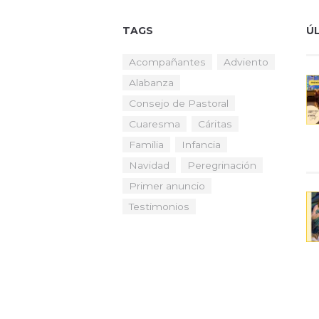
E
a
l
V
TAGS
Ú
a
E
b
Acompañantes
Adviento
r
N
Alabanza
a
T
c
Consejo de Pastoral
l
O
Cuaresma
Cáritas
a
Familia
Infancia
S
v
e
Navidad
Peregrinación
.
Primer anuncio
Testimonios