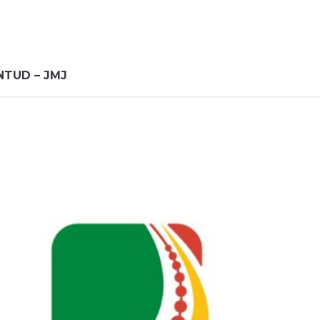
NTUD – JMJ