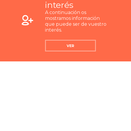
interés
A continuación os
mostramos información
que puede ser de vuestro
interés.
VER