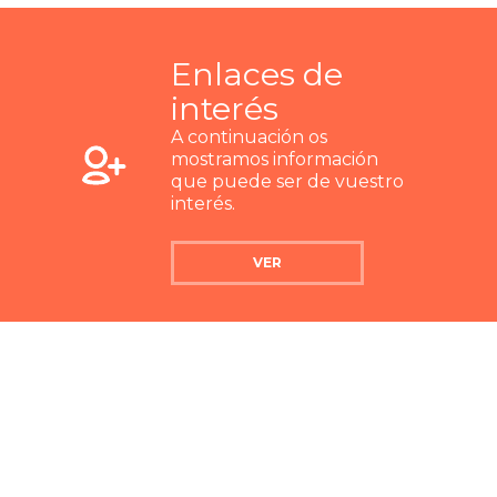
Enlaces de
interés
A continuación os
mostramos información
que puede ser de vuestro
interés.
VER