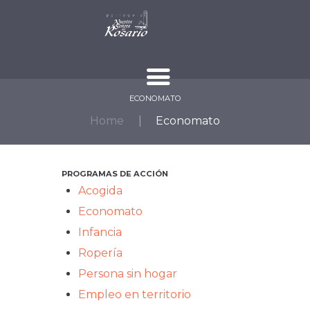
ECONOMATO
Home
Economato
PROGRAMAS DE ACCIÓN
Acogida
Economato
Infancia
Ropería
Persona sin hogar
Empleo en territorio