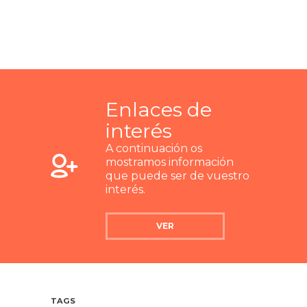
Enlaces de
interés
A continuación os
mostramos información
que puede ser de vuestro
interés.
VER
TAGS