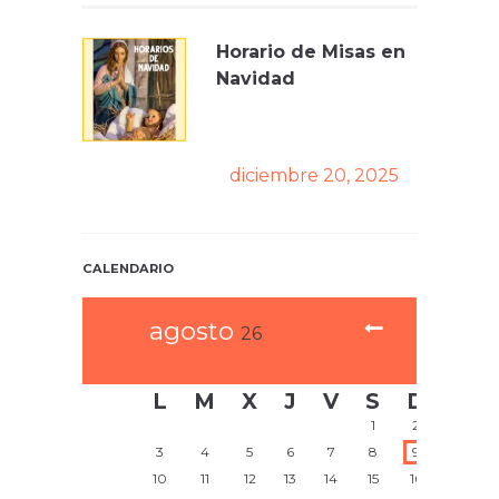
Horario de Misas en
Navidad
diciembre 20, 2025
CALENDARIO
agosto
26
L
M
X
J
V
S
D
1
2
3
4
5
6
7
8
9
10
11
12
13
14
15
16