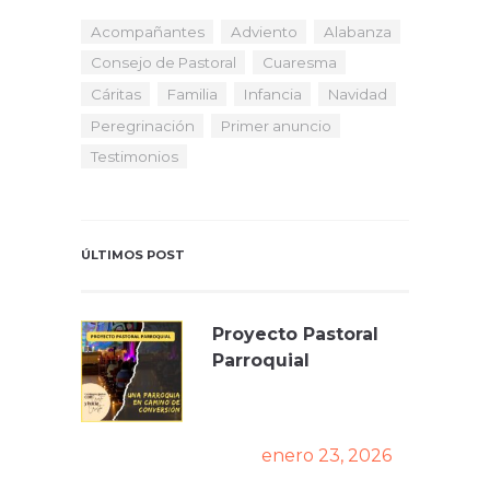
Acompañantes
Adviento
Alabanza
Consejo de Pastoral
Cuaresma
Cáritas
Familia
Infancia
Navidad
Peregrinación
Primer anuncio
Testimonios
ÚLTIMOS POST
Proyecto Pastoral
Parroquial
enero 23, 2026