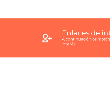
Enlaces de in
A continuación os most
interés.