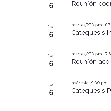
E
6
Reunión coor
a
l
V
a
E
b
r
martes,5:30 pm
6:
-
N
Jue
a
6
Catequesis in
T
c
l
O
a
S
v
martes,6:30 pm
7:
-
Jue
e
6
Reunión aco
.
miércoles,9:00 pm
-
Jue
6
Catequesis P