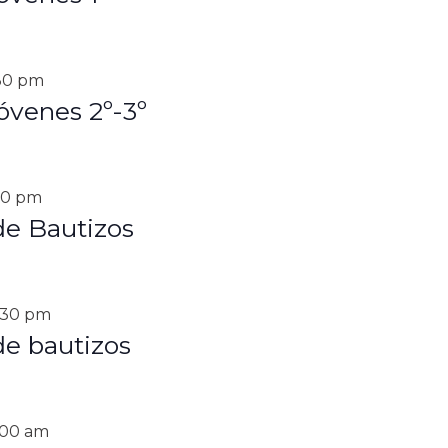
30 pm
óvenes 2º-3º
30 pm
de Bautizos
:30 pm
de bautizos
:00 am