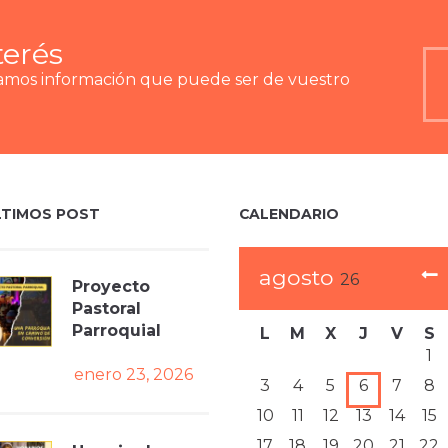
terés
ramos información que puede ser de vuestro
LTIMOS POST
CALENDARIO
agosto
26
Proyecto
Pastoral
Parroquial
L
M
X
J
V
S
1
enero 23, 2026
3
4
5
6
7
8
10
11
12
13
14
15
17
18
19
20
21
22