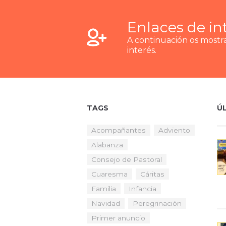
Enlaces de in
A continuación os most
interés.
TAGS
Ú
Acompañantes
Adviento
Alabanza
Consejo de Pastoral
Cuaresma
Cáritas
Familia
Infancia
Navidad
Peregrinación
Primer anuncio