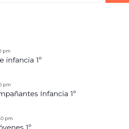
0 pm
 infancia 1º
30 pm
pañantes Infancia 1º
30 pm
óvenes 1º