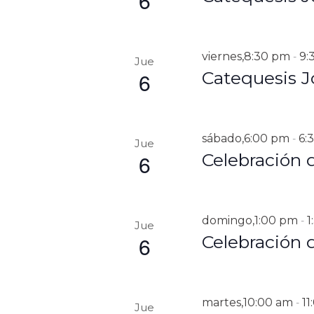
6
Q
.
.
U
B
E
u
viernes,8:30 pm
9:
-
s
Jue
D
6
Catequesis J
c
A
a
E
Y
v
V
e
sábado,6:00 pm
6:
-
Jue
n
6
Celebración 
I
t
S
o
s
T
p
domingo,1:00 pm
1
-
Jue
A
a
6
Celebración 
r
S
a
D
l
a
E
martes,10:00 am
11
-
p
Jue