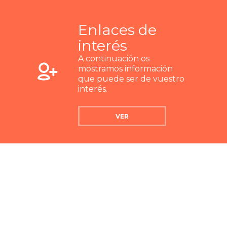
Enlaces de
interés
A continuación os
mostramos información
que puede ser de vuestro
interés.
VER