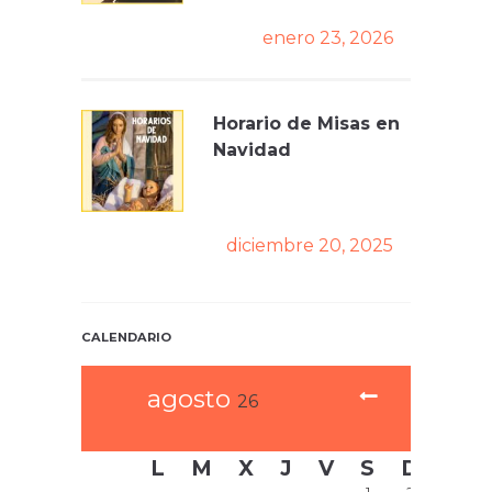
enero 23, 2026
Horario de Misas en
Navidad
diciembre 20, 2025
CALENDARIO
agosto
26
L
M
X
J
V
S
D
1
2