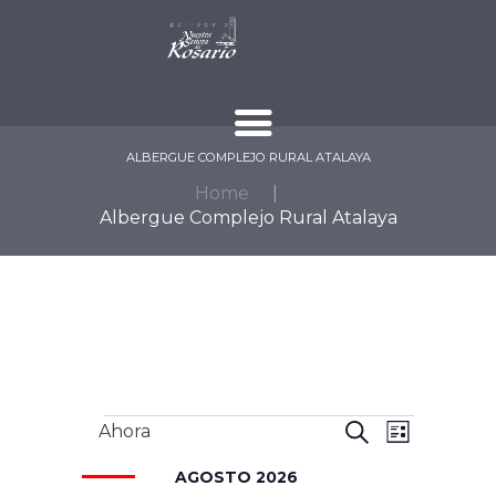
ALBERGUE COMPLEJO RURAL ATALAYA
Home
Albergue Complejo Rural Atalaya
EVENTOS
N
N
B
Ahora
L
A
A
U
S
V
I
AGOSTO 2026
S
V
E
e
S