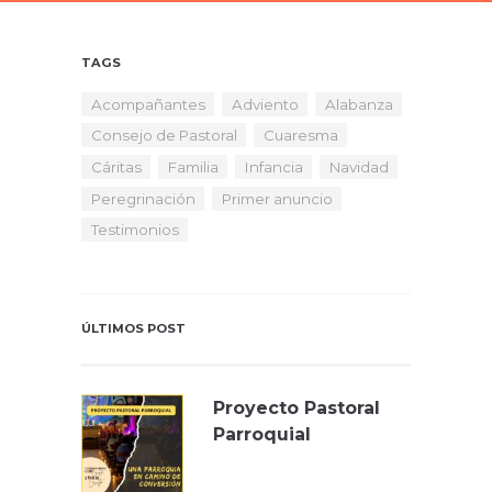
TAGS
Acompañantes
Adviento
Alabanza
Consejo de Pastoral
Cuaresma
Cáritas
Familia
Infancia
Navidad
Peregrinación
Primer anuncio
Testimonios
ÚLTIMOS POST
Proyecto Pastoral
Parroquial