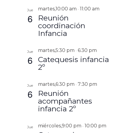
Y
martes,10:00 am
11:00 am
-
V
Jue
6
Reunión
I
coordinación
S
Infancia
T
A
S
martes,5:30 pm
6:30 pm
-
Jue
D
6
Catequesis infancia
E
2º
E
V
martes,6:30 pm
7:30 pm
-
Jue
E
6
Reunión
N
acompañantes
T
infancia 2º
O
S
miércoles,9:00 pm
10:00 pm
-
Jue