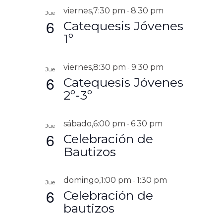
G
C
l
E
T
A
viernes,7:30 pm
8:30 pm
-
Jue
A
e
C
G
A
6
Catequesis Jóvenes
R
I
c
A
Ó
1º
c
N
C
i
D
I
o
E
viernes,8:30 pm
9:30 pm
-
V
Jue
Ó
n
6
I
Catequesis Jóvenes
a
N
S
2º-3º
l
T
D
A
a
E
S
f
D
B
sábado,6:00 pm
6:30 pm
-
e
Jue
E
6
Ú
Celebración de
c
E
V
h
S
Bautizos
E
a
Q
N
.
T
U
O
domingo,1:00 pm
1:30 pm
-
Jue
E
6
Celebración de
D
bautizos
A