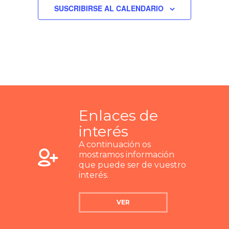
SUSCRIBIRSE AL CALENDARIO
Enlaces de
interés
A continuación os
mostramos información
que puede ser de vuestro
interés.
VER