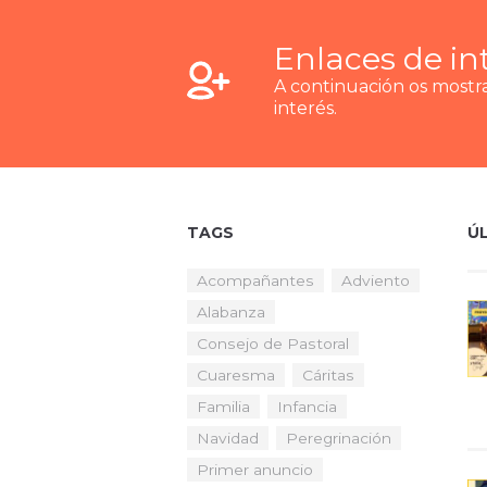
Enlaces de in
A continuación os most
interés.
TAGS
Ú
Acompañantes
Adviento
Alabanza
Consejo de Pastoral
Cuaresma
Cáritas
Familia
Infancia
Navidad
Peregrinación
Primer anuncio