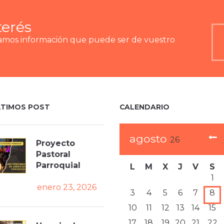
terés
ramos información que puede ser de vuestro
LTIMOS POST
CALENDARIO
agosto
26
Proyecto
Pastoral
Parroquial
L
M
X
J
V
S
1
enero 23, 2026
3
4
5
6
7
8
10
11
12
13
14
15
17
18
19
20
21
22