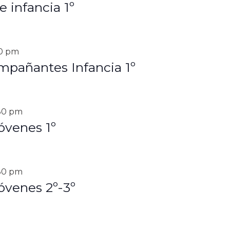
 infancia 1º
30 pm
pañantes Infancia 1º
30 pm
óvenes 1º
30 pm
óvenes 2º-3º