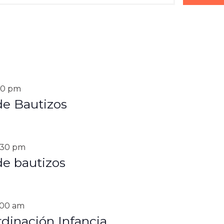
30 pm
de Bautizos
:30 pm
de bautizos
:00 am
dinación Infancia