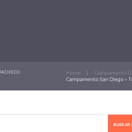
ICIOS
SECTORES
SACRAMENTOS
ESTAR AL DÍA
 PACHECO
Home
Campamento San
Campamento San Diego – T
BUSCAR