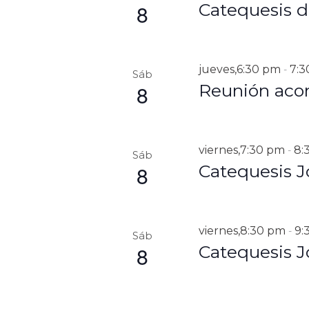
E
8
Catequesis de
a
l
V
a
E
b
r
jueves,6:30 pm
7:
-
N
Sáb
a
8
Reunión acom
T
c
l
O
a
S
v
viernes,7:30 pm
8:
-
Sáb
e
8
Catequesis J
.
viernes,8:30 pm
9:
-
Sáb
8
Catequesis J