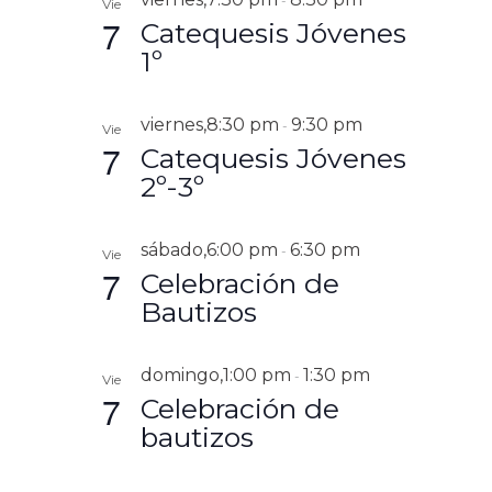
-
Vie
A
e
C
G
A
7
Catequesis Jóvenes
R
I
c
A
Ó
1º
c
N
C
i
D
I
o
E
viernes,8:30 pm
9:30 pm
-
V
Vie
Ó
n
7
I
Catequesis Jóvenes
a
N
S
2º-3º
l
T
D
A
a
E
S
f
D
B
sábado,6:00 pm
6:30 pm
-
e
Vie
E
7
Ú
Celebración de
c
E
V
h
S
Bautizos
E
a
Q
N
.
T
U
O
domingo,1:00 pm
1:30 pm
-
Vie
E
7
Celebración de
D
bautizos
A
Y