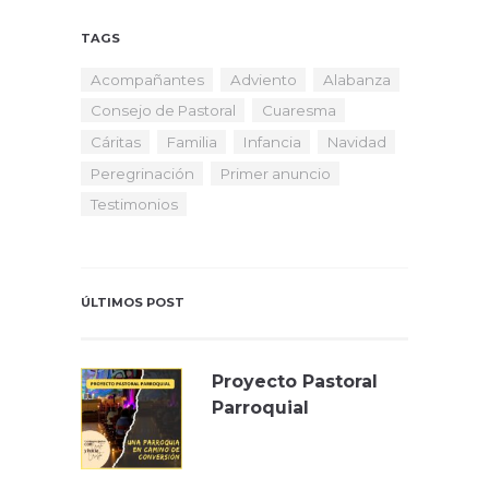
TAGS
Acompañantes
Adviento
Alabanza
Consejo de Pastoral
Cuaresma
Cáritas
Familia
Infancia
Navidad
Peregrinación
Primer anuncio
Testimonios
ÚLTIMOS POST
Proyecto Pastoral
Parroquial