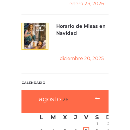
enero 23, 2026
Horario de Misas en
Navidad
diciembre 20, 2025
CALENDARIO
agosto
26
L
M
X
J
V
S
D
1
2