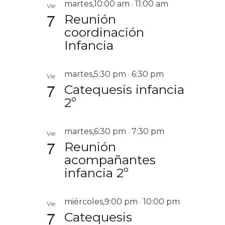
martes,10:00 am
11:00 am
-
V
Vie
7
Reunión
I
coordinación
S
Infancia
T
A
S
martes,5:30 pm
6:30 pm
-
Vie
D
7
Catequesis infancia
E
2º
E
V
martes,6:30 pm
7:30 pm
-
Vie
E
7
Reunión
N
acompañantes
T
infancia 2º
O
S
miércoles,9:00 pm
10:00 pm
-
Vie
7
Catequesis