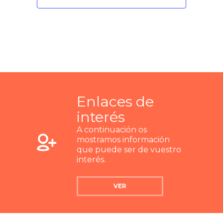
Enlaces de
interés
A continuación os
mostramos información
que puede ser de vuestro
interés.
VER